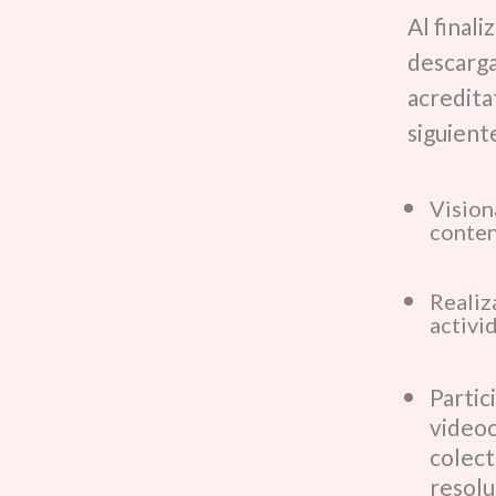
Al finali
descarga
acreditat
siguient
Vision
conten
Realiz
activi
Partic
video
colect
resolu