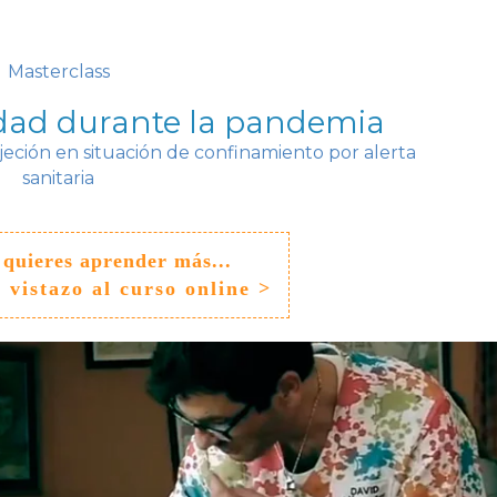
Masterclass
dad durante la pandemia
sujeción en situación de confinamiento por alerta
sanitaria
 quieres aprender más...
 vistazo al curso online >