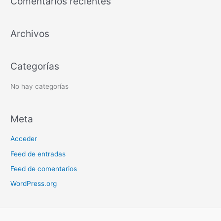
Comentarios recientes
a
r
Archivos
p
o
r
Categorías
:
No hay categorías
Meta
Acceder
Feed de entradas
Feed de comentarios
WordPress.org