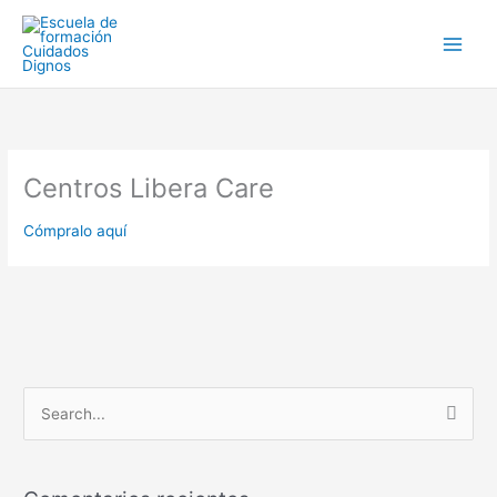
Ir
al
contenido
Centros Libera Care
Cómpralo aquí
B
u
s
c