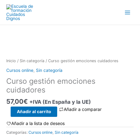
Ir
al
contenido
Inicio
/
Sin categoría
/ Curso gestión emociones cuidadores
Cursos online
,
Sin categoría
Curso gestión emociones
cuidadores
57,00
€
+IVA (En España y la UE)
Añadir a comparar
Curso
Añadir al carrito
gestión
Añadir a la lista de deseos
emociones
cuidadores
Categorías:
Cursos online
,
Sin categoría
cantidad