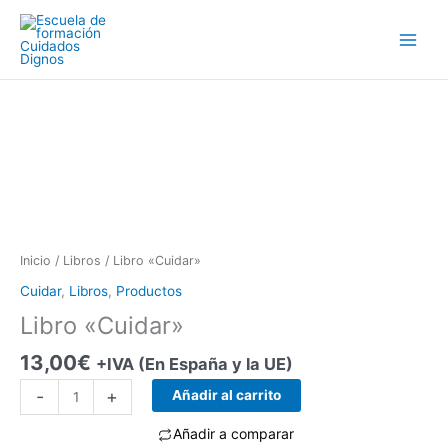
Ir
al
contenido
Inicio
/
Libros
/ Libro «Cuidar»
Cuidar
,
Libros
,
Productos
Libro «Cuidar»
13,00
€
+IVA (En España y la UE)
Libro
-
+
Añadir al carrito
"Cuidar"
cantidad
Añadir a comparar